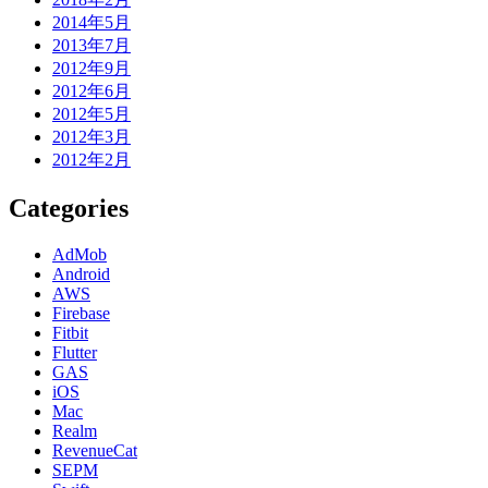
2014年5月
2013年7月
2012年9月
2012年6月
2012年5月
2012年3月
2012年2月
Categories
AdMob
Android
AWS
Firebase
Fitbit
Flutter
GAS
iOS
Mac
Realm
RevenueCat
SEPM