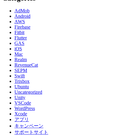
AdMob
Android
AWS
Firebase
Fitbit
Flutter
GAS
iOS
Mac
Realm
RevenueCat
SEPM
Swift
Trixbox
Ubuntu
Uncategorized
Unity
VSCode
WordPress
Xcode
アプリ
キャンペーン
サポートサイト