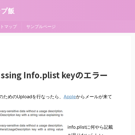
ンプ飯
トマップ
サンプルページ
ssing Info.plist keyのエラー
の申請のためのUploadを行なったら、
Apple
からメールが来て
info.plistに何やら記載