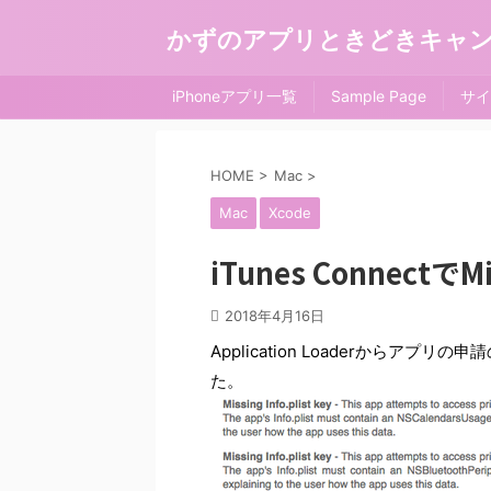
かずのアプリときどきキャ
iPhoneアプリ一覧
Sample Page
サイ
HOME
>
Mac
>
Mac
Xcode
iTunes ConnectでMi
2018年4月16日
Application Loaderからアプリ
た。