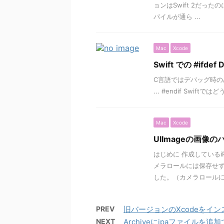
ョンはSwift 2だった
パイルが通ら ...
Mac
Xcode
Swift での #ifde
C言語ではデバッグ時のみ
... #endif Swif
Mac
Xcode
UIImageの画像
はじめに 作成している
メラロールには保存せ
した。（カメラロールに保
PREV
旧バージョンのXcodeをイ
NEXT
Archiveにipaファイルを追