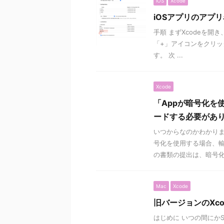
iOS
Xcode
iOSアプリのアプ
手順 まずXcodeを開き、「
「+」アイコンをクリッ
す。 次 ...
Xcode
「Appが暗号化を
ードする必要があ
いつからなのかわかりません
号化を使用する場合、
の書類の提出は、暗号化 .
Mac
Xcode
旧バージョンのXc
はじめに いつの間にか