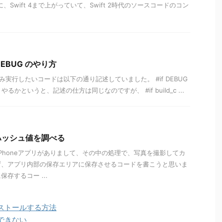
のに、Swift 4まで上がっていて、Swift 2時代のソースコードのコン
f DEBUG のやり方
実行したいコードは以下の通り記述していました。 #if DEBUG
tではどうやるかというと、記述の仕方は同じなのですが、 #if build_c ...
のハッシュ値を調べる
iPhoneアプリがありまして、その中の処理で、写真を撮影してカ
ず、アプリ内部の保存エリアに保存させるコードを書こうと思いま
存するコー ...
ンストールする方法
加できない