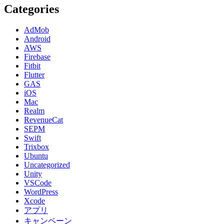
Categories
AdMob
Android
AWS
Firebase
Fitbit
Flutter
GAS
iOS
Mac
Realm
RevenueCat
SEPM
Swift
Trixbox
Ubuntu
Uncategorized
Unity
VSCode
WordPress
Xcode
アプリ
キャンペーン