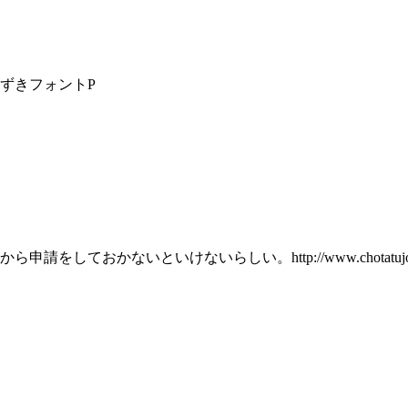
きろ字- BあずきフォントP
いといけないらしい。http://www.chotatujoho.go.jp/va