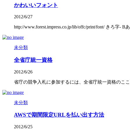
かわいいフォント
2012/6/27
http://www.forest.impress.co.jp/lib/offc/print/font/ 
未分類
全省庁統一資格
2012/6/26
省庁の競争入札に参加するには、全省庁統一資格のここから申請をしておかな
未分類
AWSで期間限定URLを払い出す方法
2012/6/25