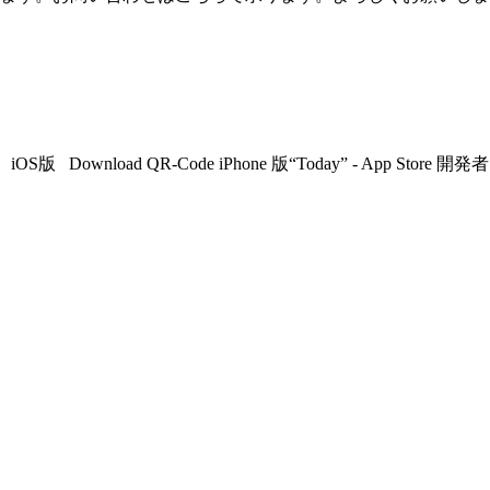
ad QR-Code iPhone 版“Today” - App Store 開発者: 不