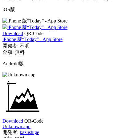
iOS版
Download
QR-Code
iPhone 版“Today” - App Store
開発者:
不明
金額:
無料
Android版
Download
QR-Code
Unknown app
開発者:
kazushige