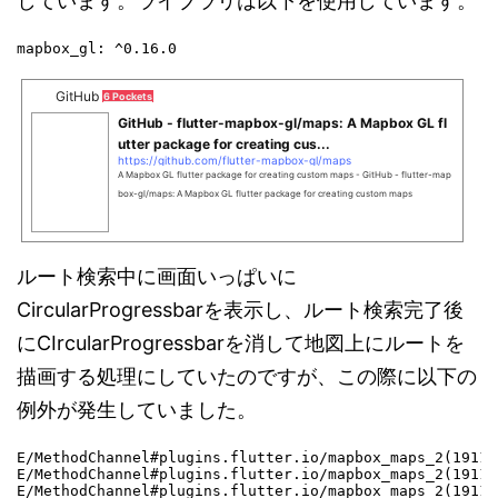
しています。ライブラリは以下を使用しています。
mapbox_gl: ^0.16.0
GitHub
6 Pockets
GitHub - flutter-mapbox-gl/maps: A Mapbox GL fl
utter package for creating cus...
https://github.com/flutter-mapbox-gl/maps
A Mapbox GL flutter package for creating custom maps - GitHub - flutter-map
box-gl/maps: A Mapbox GL flutter package for creating custom maps
ルート検索中に画面いっぱいに
CircularProgressbarを表示し、ルート検索完了後
にCIrcularProgressbarを消して地図上にルートを
描画する処理にしていたのですが、この際に以下の
例外が発生していました。
E/MethodChannel#plugins.flutter.io/mapbox_maps_2(19119
E/MethodChannel#plugins.flutter.io/mapbox_maps_2(19119
E/MethodChannel#plugins.flutter.io/mapbox_maps_2(19119): 	at com.mapbox.mapboxsdk.maps.Style.validateState(Style.jav