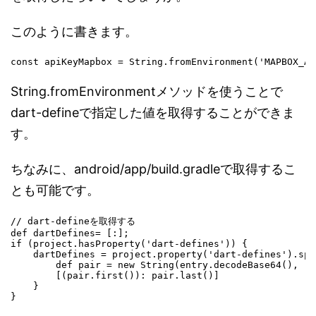
このように書きます。
const apiKeyMapbox = String.fromEnvironment('MAPBOX_AP
String.fromEnvironmentメソッドを使うことで
dart-defineで指定した値を取得することができま
す。
ちなみに、android/app/build.gradleで取得するこ
とも可能です。
// dart-defineを取得する

def dartDefines= [:];

if (project.hasProperty('dart-defines')) {

    dartDefines = project.property('dart-defines').spl
        def pair = new String(entry.decodeBase64(), 'U
        [(pair.first()): pair.last()]

    }

}