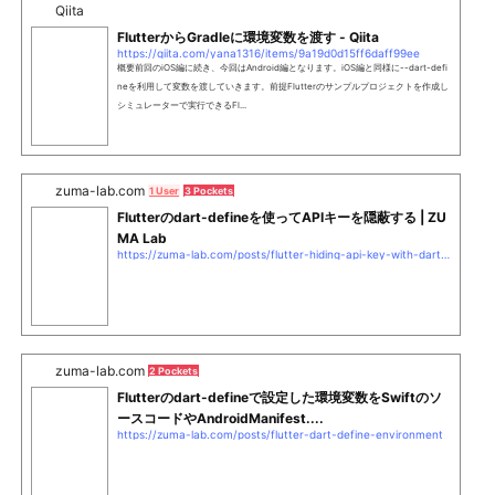
Qiita
FlutterからGradleに環境変数を渡す - Qiita
https://qiita.com/yana1316/items/9a19d0d15ff6daff99ee
概要前回のiOS編に続き、今回はAndroid編となります。iOS編と同様に--dart-defi
neを利用して変数を渡していきます。前提Flutterのサンプルプロジェクトを作成し
シミュレーターで実行できるFl...
zuma-lab.com
1 User
3 Pockets
Flutterのdart-defineを使ってAPIキーを隠蔽する | ZU
MA Lab
https://zuma-lab.com/posts/flutter-hiding-api-key-with-dart-define
zuma-lab.com
2 Pockets
Flutterのdart-defineで設定した環境変数をSwiftのソ
ースコードやAndroidManifest....
https://zuma-lab.com/posts/flutter-dart-define-environment