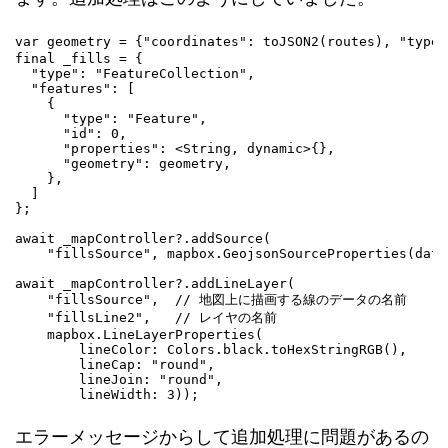
var geometry = {"coordinates": toJSON2(routes), "
final _fills = {

  "type": "FeatureCollection",

  "features": [

    {

      "type": "Feature",

      "id": 0,

      "properties": <String, dynamic>{},

      "geometry": geometry,

    },

  ]

};

await _mapController?.addSource(

    "fillsSource", mapbox.GeojsonSourceProperties(data
await _mapController?.addLineLayer(

    "fillsSource",  // 地図上に描画する線のデータの名前

    "fillsLine2",   // レイヤの名前

    mapbox.LineLayerProperties(

        lineColor: Colors.black.toHexStringRGB(),

        lineCap: "round",

        lineJoin: "round",

        lineWidth: 3));
エラーメッセージからして追加処理に問題があるの