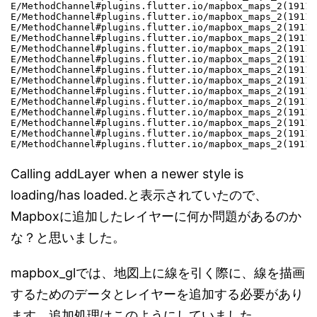
E/MethodChannel#plugins.flutter.io/mapbox_maps_2(19119): 	at com.mapbox.mapboxsdk.maps.Style.addLayer(Style.java
E/MethodChannel#plugins.flutter.io/mapbox_maps_2(19119): 	at com.mapbox.mapboxgl.MapboxMapController.addLineLayer(MapboxMapController.ja
E/MethodChannel#plugins.flutter.io/mapbox_maps_2(19119): 	at com.mapbox.mapboxgl.MapboxMapController.onMethodCall(MapboxMapController.ja
E/MethodChannel#plugins.flutter.io/mapbox_maps_2(19119): 	at io.flutter.plugin.common.MethodChannel$IncomingMethodCallHandler.onMessage(MethodChannel.j
E/MethodChannel#plugins.flutter.io/mapbox_maps_2(19119): 	at io.flutter.embedding.engine.dart.DartMessenger.invokeHandler(DartMessenger.ja
E/MethodChannel#plugins.flutter.io/mapbox_maps_2(19119): 	at io.flutter.embedding.engine.dart.DartMessenger.lambda$dispatchMessageToQueue$0$DartMessenger(DartMessenger.j
E/MethodChannel#plugins.flutter.io/mapbox_maps_2(19119): 	at io.flutter.embedding.engine.dart.-$$Lambda$DartMessenger$TsixYUB5E6FpKhMtCSQVHKE89gQ.run(Unknown So
E/MethodChannel#plugins.flutter.io/mapbox_maps_2(19119): 	at android.os.Handler.handleCallback(Handler.java
E/MethodChannel#plugins.flutter.io/mapbox_maps_2(19119): 	at android.os.Handler.dispatchMessage(Handler.jav
E/MethodChannel#plugins.flutter.io/mapbox_maps_2(19119): 	at android.os.Looper.loop(Looper.java
E/MethodChannel#plugins.flutter.io/mapbox_maps_2(19119): 	at android.app.ActivityThread.main(ActivityThread.java
E/MethodChannel#plugins.flutter.io/mapbox_maps_2(19119): 	at java.lang.reflect.Method.invoke(Native Me
E/MethodChannel#plugins.flutter.io/mapbox_maps_2(19119): 	at com.android.internal.os.RuntimeInit$MethodAndArgsCaller.run(RuntimeInit.ja
Calling addLayer when a newer style is
loading/has loaded.と表示されていたので、
Mapboxに追加したレイヤーに何か問題があるのか
な？と思いました。
mapbox_glでは、地図上に線を引く際に、線を描画
するためのデータとレイヤーを追加する必要があり
ます。追加処理はこのようにしていました。