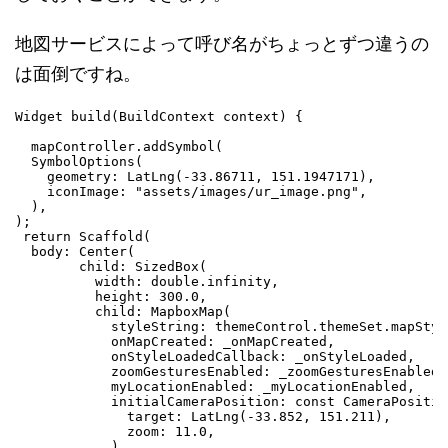
地図サービスによって呼び名がちょっとずつ違うの
は面倒ですね。
Widget build(BuildContext context) {

  mapController.addSymbol(

  SymbolOptions(

    geometry: LatLng(-33.86711, 151.1947171),

    iconImage: "assets/images/ur_image.png",

  ),

); 

 return Scaffold(

  body: Center(

        child: SizedBox(

          width: double.infinity,

          height: 300.0,

          child: MapboxMap(

            styleString: themeControl.themeSet.mapStyle
            onMapCreated: _onMapCreated,

            onStyleLoadedCallback: _onStyleLoaded,

            zoomGesturesEnabled: _zoomGesturesEnabled,

            myLocationEnabled: _myLocationEnabled,

            initialCameraPosition: const CameraPosition
              target: LatLng(-33.852, 151.211),

              zoom: 11.0,

            ),
