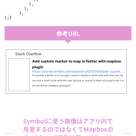
          ),

        ),

      ),

);}
参考URL
Stack Overflow
Add custom marker to map in flutter with mapbox
plugin
https://stackoverflow.com/questions/62103429/add-custom-marker-to-map-in-flutter-with-mapbox-plugin
to provide a better ui to my app I need to display a small card with the user na
me and a small circle with the user picture or avatar.Is there any way to do it w
ith the flutter-mapbox-gl plugin?
Symbolに使う画像はアプリ内で
用意するのではなくてMapboxの