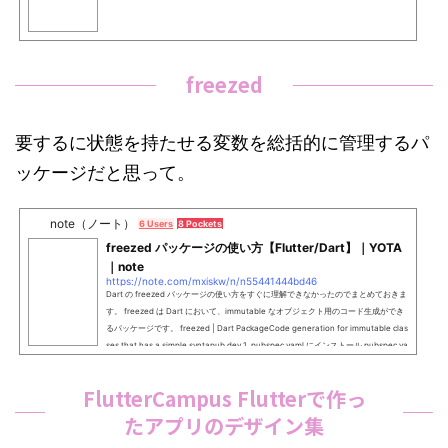
freezed
要するに状態を持たせる変数を総括的に管理するパ
ッケージだと思って。
note（ノート）
6 Users
8 Pockets
freezed パッケージの使い方【Flutter/Dart】｜YOTA
｜note
https://note.com/mxiskw/n/n55441444bd46
Dart の freezed パッケージの使い方をすぐに理解できなかったのでまとめておきま
す。 freezed は Dart において、immutable なオブジェクト用のコード生成ができ
るパッケージです。 freezed | Dart PackageCode generation for immutable clas
ses that has a simple syntapub.dev 1. pubspec.yaml にインストール pubspec.ya
ml に、パッケージを追加してインストールします。freezed は開発用のパッケージ
FlutterCampus Flutterで作っ
たアプリのデザイン集