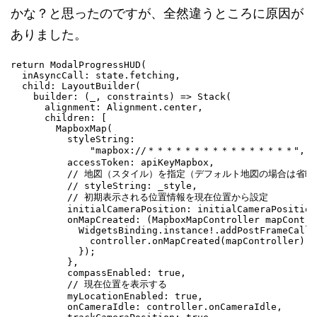
かな？と思ったのですが、全然違うところに原因が
ありました。
return ModalProgressHUD(

  inAsyncCall: state.fetching,

  child: LayoutBuilder(

    builder: (_, constraints) => Stack(

      alignment: Alignment.center,

      children: [

        MapboxMap(

          styleString:

              "mapbox://＊＊＊＊＊＊＊＊＊＊＊＊＊＊＊＊",

          accessToken: apiKeyMapbox,

          // 地図（スタイル）を指定（デフォルト地図の場合は省略可
          // styleString: _style,

          // 初期表示される位置情報を現在位置から設定

          initialCameraPosition: initialCameraPosition,
          onMapCreated: (MapboxMapController mapControl
            WidgetsBinding.instance!.addPostFrameCallb
              controller.onMapCreated(mapController);

            });

          },

          compassEnabled: true,

          // 現在位置を表示する

          myLocationEnabled: true,

          onCameraIdle: controller.onCameraIdle,
