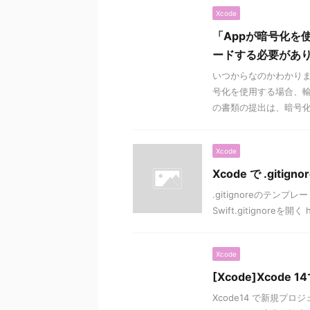
Xcode
「Appが暗号化を
ードする必要があ
いつからなのかわかりません
号化を使用する場合、
の書類の提出は、暗号化 .
Xcode
Xcode で .gitig
.gitignoreのテンプ
Swift.gitignoreを開く ht
Xcode
[Xcode]Xcode 
Xcode14 で新規プロ