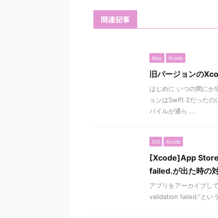
関連記事
Mac
Xcode
旧バージョンのXc
はじめに いつの間にか
ョンはSwift 2だった
パイルが通ら ...
iOS
Xcode
[Xcode]App Store 
failed.が出た時の対
アプリをアーカイブしてXc
validation fai