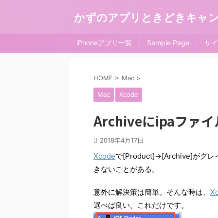
かずのアプリときどきキャ
iPhoneアプリ一覧
Sample Page
サイ
HOME
>
Mac
>
Mac
Xcode
Archiveにipaフ
2018年4月17日
Xcode
で[Product]→[Archiv
きないことがある。
意外に解決策は簡単。そんな時は、
X
選べば良い。これだけです。