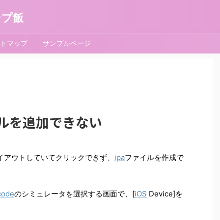
ンプ飯
トマップ
サンプルページ
ァイルを追加できない
e]がグレイアウトしていてクリックできず、
ipa
ファイルを作成で
code
のシミュレータを選択する画面で、[
iOS
Device]を