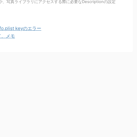
や、写真ライブラリにアクセスする際に必要なDescriptionの設定
nfo.plist keyのエラー
て、メモ