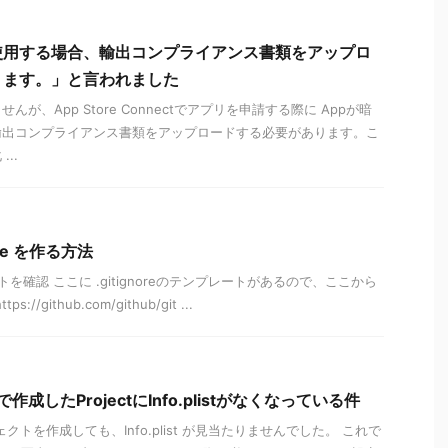
使用する場合、輸出コンプライアンス書類をアップロ
ります。」と言われました
が、App Store Connectでアプリを申請する際に Appが暗
輸出コンプライアンス書類をアップロードする必要があります。こ
..
nore を作る方法
レートを確認 ここに .gitignoreのテンプレートがあるので、ここから
tps://github.com/github/git ...
14で作成したProjectにInfo.plistがなくなっている件
ジェクトを作成しても、Info.plist が見当たりませんでした。 これで