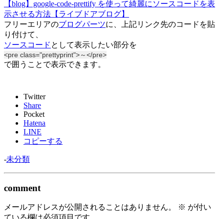
【blog】google-code-prettify を使って綺麗にソースコードを表
示させる方法【ライブドアブログ】
フリーエリアの
ブログパーツ
に、上記リンク先のコードを貼
り付けて、
ソースコード
として表示したい部分を
<pre class="prettyprint">～</pre>
で囲うことで表示できます。
Twitter
Share
Pocket
Hatena
LINE
コピーする
-
未分類
comment
メールアドレスが公開されることはありません。
※
が付い
ている欄は必須項目です