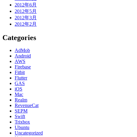
2012年6月
2012年5月
2012年3月
2012年2月
Categories
AdMob
Android
AWS
Firebase
Fitbit
Flutter
GAS
iOS
Mac
Realm
RevenueCat
SEPM
Swift
Trixbox
Ubuntu
Uncategorized