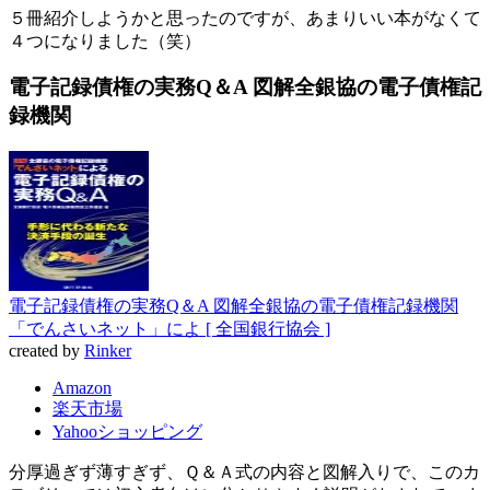
５冊紹介しようかと思ったのですが、あまりいい本がなくて
４つになりました（笑）
電子記録債権の実務Q＆A 図解全銀協の電子債権記
録機関
電子記録債権の実務Q＆A 図解全銀協の電子債権記録機関
「でんさいネット」によ [ 全国銀行協会 ]
created by
Rinker
Amazon
楽天市場
Yahooショッピング
分厚過ぎず薄すぎず、Ｑ＆Ａ式の内容と図解入りで、このカ