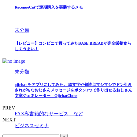
RecenueCatで定期購入を実装するメモ
未分類
【レビュー】コンビニで買ってみたBASE BREADが完全栄養食ら
しくうまい！
未分類
ojichat をアプリにしてみた。 絵文字や句読点マシマシでドン引き
されがちなおじさんメッセージをボタン1つで作り出せるおじさん
文章ジェネレーター OjichatClone
PREV
FAX私書箱的なサービス など
NEXT
ビジネスセミナ