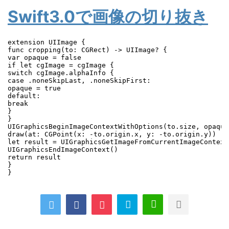
Swift3.0で画像の切り抜き
extension UIImage {

func cropping(to: CGRect) -> UIImage? {

var opaque = false

if let cgImage = cgImage {

switch cgImage.alphaInfo {

case .noneSkipLast, .noneSkipFirst:

opaque = true

default:

break

}

}

UIGraphicsBeginImageContextWithOptions(to.size, opaque
draw(at: CGPoint(x: -to.origin.x, y: -to.origin.y))

let result = UIGraphicsGetImageFromCurrentImageContext(
UIGraphicsEndImageContext()

return result

}
