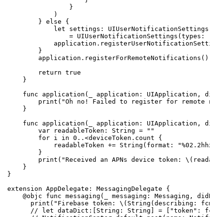
                }

            )

        } else {

            let settings: UIUserNotificationSettings

                = UIUserNotificationSettings(types: [.
            application.registerUserNotificationSettin
        }

        application.registerForRemoteNotifications()

        return true

    }

    func application(_ application: UIApplication, did
        print("Oh no! Failed to register for remote no
    }

    func application(_ application: UIApplication, did
        var readableToken: String = ""

        for i in 0..<deviceToken.count {

            readableToken += String(format: "%02.2hhx"
        }

        print("Received an APNs device token: \(readab
    }

}

extension AppDelegate: MessagingDelegate {

    @objc func messaging(_ messaging: Messaging, didRe
      print("Firebase token: \(String(describing: fcmT
      // let dataDict:[String: String] = ["token": fcm