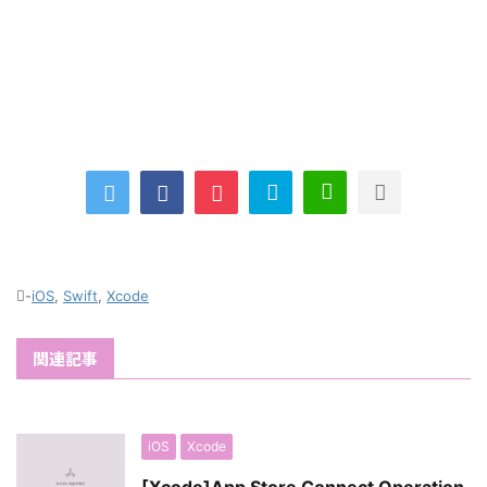
-
iOS
,
Swift
,
Xcode
関連記事
iOS
Xcode