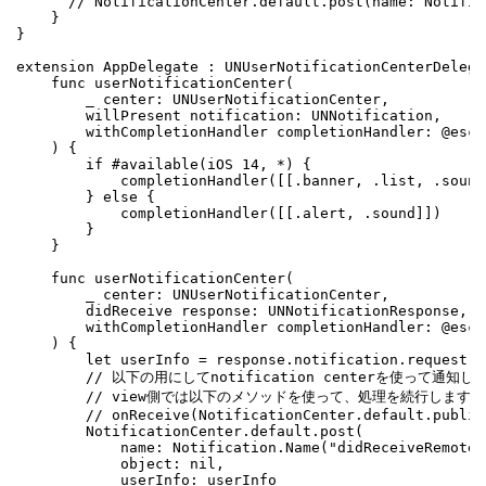
      // NotificationCenter.default.post(name: Notific
    }

}

extension AppDelegate : UNUserNotificationCenterDelegat
    func userNotificationCenter(

        _ center: UNUserNotificationCenter,

        willPresent notification: UNNotification,

        withCompletionHandler completionHandler: @esca
    ) {

        if #available(iOS 14, *) {

            completionHandler([[.banner, .list, .sound]
        } else {

            completionHandler([[.alert, .sound]])

        }

    }

    func userNotificationCenter(

        _ center: UNUserNotificationCenter,

        didReceive response: UNNotificationResponse,

        withCompletionHandler completionHandler: @esca
    ) {

        let userInfo = response.notification.request.c
        // 以下の用にしてnotification centerを使って通知し、
        // view側では以下のメソッドを使って、処理を続行します。

        // onReceive(NotificationCenter.default.publis
        NotificationCenter.default.post(

            name: Notification.Name("didReceiveRemoteN
            object: nil,

            userInfo: userInfo
