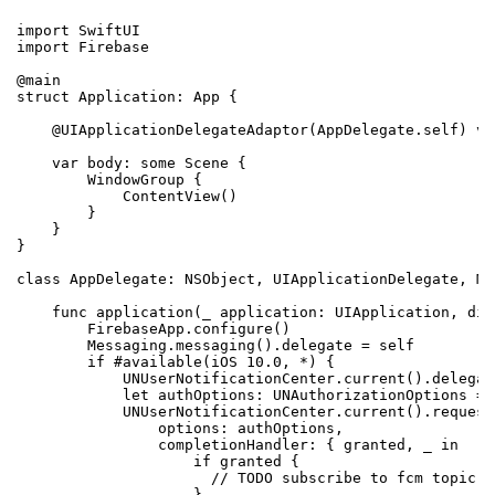
import SwiftUI

import Firebase

@main

struct Application: App {

    @UIApplicationDelegateAdaptor(AppDelegate.self) va
    var body: some Scene {

        WindowGroup {

            ContentView()

        }

    }

}

class AppDelegate: NSObject, UIApplicationDelegate, Me
    func application(_ application: UIApplication, did
        FirebaseApp.configure()

        Messaging.messaging().delegate = self

        if #available(iOS 10.0, *) {

            UNUserNotificationCenter.current().delegat
            let authOptions: UNAuthorizationOptions = 
            UNUserNotificationCenter.current().request
                options: authOptions,

                completionHandler: { granted, _ in

                    if granted {

                      // TODO subscribe to fcm topic, e
                    }
