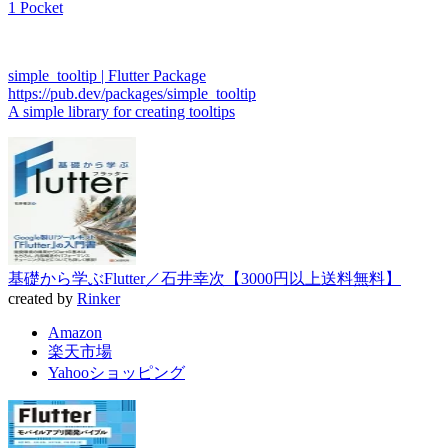
1 Pocket
simple_tooltip | Flutter Package
https://pub.dev/packages/simple_tooltip
A simple library for creating tooltips
基礎から学ぶFlutter／石井幸次【3000円以上送料無料】
created by
Rinker
Amazon
楽天市場
Yahooショッピング