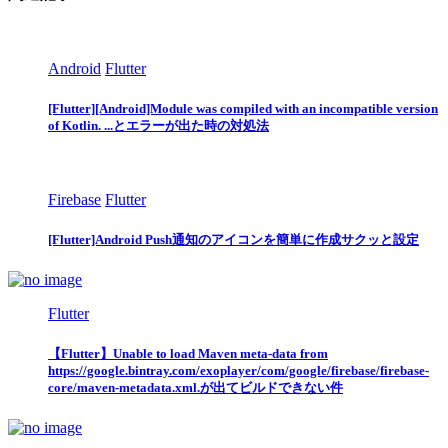
Android
Flutter
[Flutter][Android]Module was compiled with an incompatible version
of Kotlin. ...とエラーが出た時の対処法
Firebase
Flutter
[Flutter]Android Push通知のアイコンを簡単に作成サクッと設定
Flutter
【Flutter】Unable to load Maven meta-data from
https://google.bintray.com/exoplayer/com/google/firebase/firebase-
core/maven-metadata.xml.が出てビルドできない件