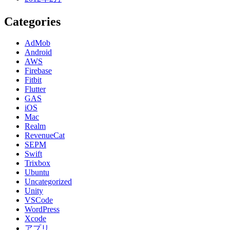
Categories
AdMob
Android
AWS
Firebase
Fitbit
Flutter
GAS
iOS
Mac
Realm
RevenueCat
SEPM
Swift
Trixbox
Ubuntu
Uncategorized
Unity
VSCode
WordPress
Xcode
アプリ