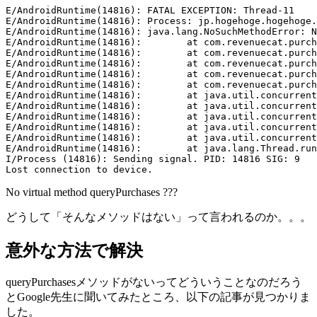
E/AndroidRuntime(14816): FATAL EXCEPTION: Thread-11

E/AndroidRuntime(14816): Process: jp.hogehoge.hogehoge.
E/AndroidRuntime(14816): java.lang.NoSuchMethodError: N
E/AndroidRuntime(14816): 	at com.revenuecat.purchases.google.BillingWrapper$queryPurchases$1.invoke(BillingWrapper.kt:383)

E/AndroidRuntime(14816): 	at com.revenuecat.purchases.google.BillingWrapper$queryPurchases$1.invoke(BillingWrapper.kt:53)

E/AndroidRuntime(14816): 	at com.revenuecat.purchases.google.BillingWrapper.withConnectedClient(BillingWrapper.kt:593)

E/AndroidRuntime(14816): 	at com.revenuecat.purchases.google.BillingWrapper.queryPurchases(BillingWrapper.kt:380)

E/AndroidRuntime(14816): 	at com.revenuecat.purchases.Purchases$updatePendingPurchaseQueue$1.run(Purchases.kt:1707)

E/AndroidRuntime(14816): 	at java.util.concurrent.Executors$RunnableAdapter.call(Executors.java:462)

E/AndroidRuntime(14816): 	at java.util.concurrent.FutureTask.run(FutureTask.java:266)

E/AndroidRuntime(14816): 	at java.util.concurrent.ScheduledThreadPoolExecutor$ScheduledFutureTask.run(ScheduledThreadPoolExecutor.java:301)

E/AndroidRuntime(14816): 	at java.util.concurrent.ThreadPoolExecutor.runWorker(ThreadPoolExecutor.java:1167)

E/AndroidRuntime(14816): 	at java.util.concurrent.ThreadPoolExecutor$Worker.run(ThreadPoolExecutor.java:641)

E/AndroidRuntime(14816): 	at java.lang.Thread.run(Thread.java:923)

I/Process (14816): Sending signal. PID: 14816 SIG: 9

Lost connection to device.
No virtual method queryPurchases ???
どうして「そんなメソッドはない」って言われるのか。。。
意外な方法で解決
queryPurchasesメソッドがないってどういうことなのだろう
とGoogle先生に聞いてみたところ、以下の記事が見つかりま
した。