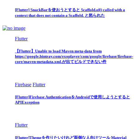
[Flutter] SnackBarを使おうとすると Scaffold.of() called with a
context that does not contain a Scaffold. と怒られた
Flutter
【Flutter】Unable to load Maven meta-data from
https://google.bintray.com/exoplayer/com/google/firebase/firebase-
core/maven-metadata.xml.が出てビルドできない件
Firebase
Flutter
[Flutter]Firebase AuthenticationをAndroidで使用しようとすると
APIException
Flutter
[Flutter]Themeを作りたいけれど面倒な人向けツール Material