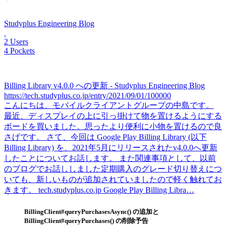
Studyplus Engineering Blog
2 Users
4 Pockets
Billing Library v4.0.0 への更新 - Studyplus Engineering Blog
https://tech.studyplus.co.jp/entry/2021/09/01/100000
こんにちは、モバイルクライアントグループの中島です。
最近、ディスプレイの上に引っ掛けて物を置けるようにする
ボードを買いました。思ったより便利に小物を置けるので良
さげです。 さて、今回は Google Play Billing Library (以下
Billing Library) を、2021年5月にリリースされたv4.0.0へ更新
したことについてお話します。 また関連事項として、以前
のブログでお話ししました定期購入のグレード切り替えにつ
いても、新しいものが追加されていましたので軽く触れてお
きます。 tech.studyplus.co.jp Google Play Billing Libra…
BillingClient#queryPurchasesAsync() の追加と
BillingClient#queryPurchases() の削除予告