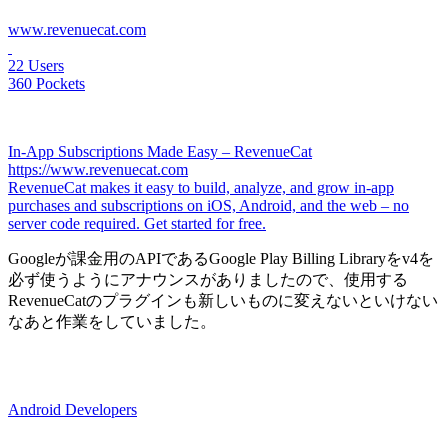
www.revenuecat.com
22 Users
360 Pockets
In-App Subscriptions Made Easy – RevenueCat
https://www.revenuecat.com
RevenueCat makes it easy to build, analyze, and grow in-app
purchases and subscriptions on iOS, Android, and the web – no
server code required. Get started for free.
Googleが課金用のAPIであるGoogle Play Billing Libraryをv4を
必ず使うようにアナウンスがありましたので、使用する
RevenueCatのプラグインも新しいものに変えないといけない
なあと作業をしていました。
Android Developers