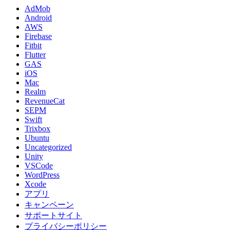
AdMob
Android
AWS
Firebase
Fitbit
Flutter
GAS
iOS
Mac
Realm
RevenueCat
SEPM
Swift
Trixbox
Ubuntu
Uncategorized
Unity
VSCode
WordPress
Xcode
アプリ
キャンペーン
サポートサイト
プライバシーポリシー