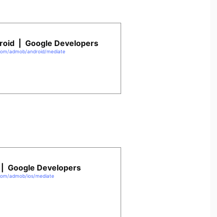
roid | Google Developers
.com/admob/android/mediate
 | Google Developers
.com/admob/ios/mediate