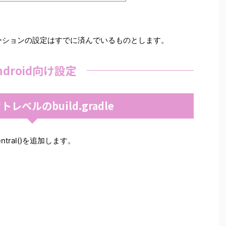
エーションの設定はすでに済んでいるものとします。
ndroid向け設定
レベルのbuild.gradle
nCentral()を追加します。