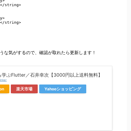
y> 

</string> 

y> 

</string> 

うな気がするので、確認が取れたら更新します！
学ぶFlutter／石井幸次【3000円以上送料無料】
inker
on
楽天市場
Yahooショッピング