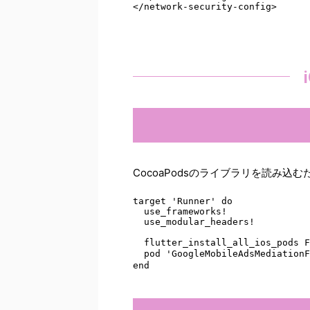
</network-security-config>
CocoaPodsのライブラリを読み込むた
target 'Runner' do 

  use_frameworks! 

  use_modular_headers! 

  flutter_install_all_ios_pods F
  pod 'GoogleMobileAdsMediation
end