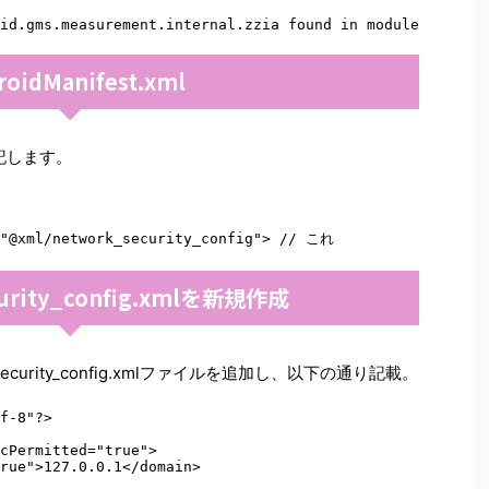
id.gms.measurement.internal.zzia found in modules jetif
roidManifest.xml
追記します。
="@xml/network_security_config"> // これ
curity_config.xmlを新規作成
rk_security_config.xmlファイルを追加し、以下の通り記載。
f-8"?> 

cPermitted="true"> 

rue">127.0.0.1</domain> 
