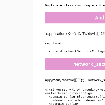
Duplicate class com.google.andro
And
<application>タグに以下の属性を
<application 

  ・・・ 

  android:networkSecurityConfig
network_se
app/main/res/xml配下に、netwo
<?xml version="1.0" encoding="ut
<network-security-config> 

  <domain-config cleartextTraffi
    <domain includeSubdomains="t
  </domain-config> 
