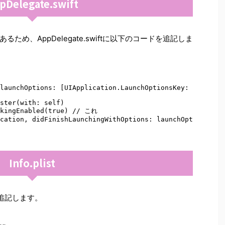
pDelegate.swift
め、AppDelegate.swiftに以下のコードを追記しま
launchOptions: [UIApplication.LaunchOptionsKey: Any]? 

ster(with: self) 

ckingEnabled(true) // これ 

cation, didFinishLaunchingWithOptions: launchOptions) 

Info.plist
別子を追記します。