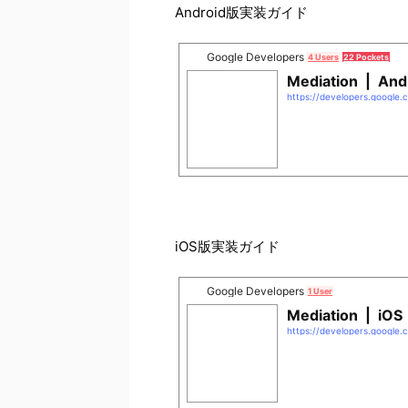
Android版実装ガイド
Google Developers
4 Users
22 Pockets
Mediation | And
https://developers.google
iOS版実装ガイド
Google Developers
1 User
Mediation | iOS
https://developers.google