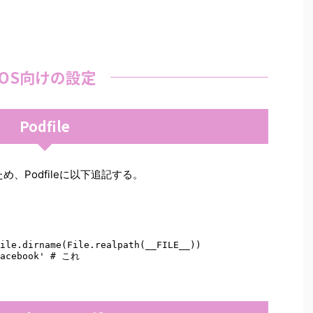
iOS向けの設定
Podfile
め、Podfileに以下追記する。
ile.dirname(File.realpath(__FILE__)) 

Facebook' # これ 
