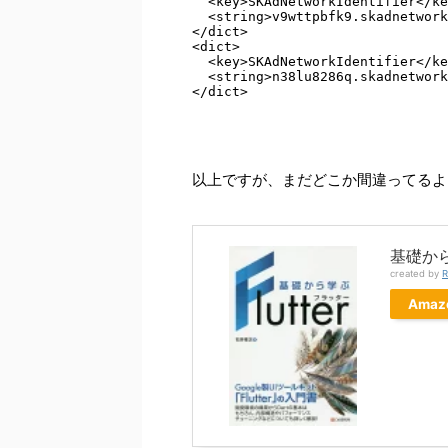
  <key>SKAdNetworkIdentifier</ke
  <string>v9wttpbfk9.skadnetwork
</dict> 

<dict>

  <key>SKAdNetworkIdentifier</ke
  <string>n38lu8286q.skadnetwork
</dict>
以上ですが、まだどこか間違ってるよ
基礎から
created by
R
Amaz