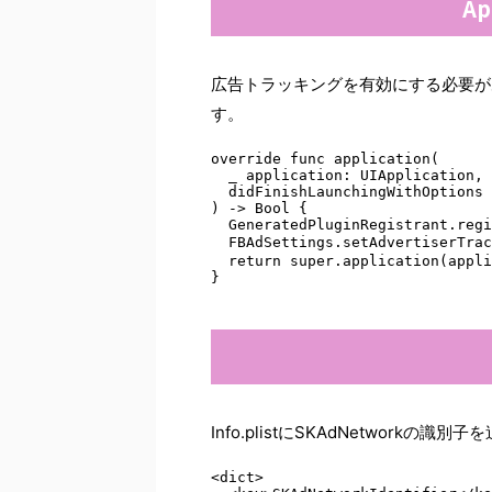
Ap
広告トラッキングを有効にする必要があるた
す。
override func application( 

  _ application: UIApplication, 

  didFinishLaunchingWithOptions 
) -> Bool { 

  GeneratedPluginRegistrant.regi
  FBAdSettings.setAdvertiserTra
  return super.application(appli
}
Info.plistにSKAdNetworkの識
<dict>
