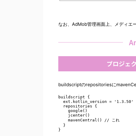
なお、AdMob管理画面上、メディ
A
プロジェクト
buildscriptのrepositoriesにmave
buildscript { 

  ext.kotlin_version = '1.3.50' 

  repositories { 

    google() 

    jcenter() 

    mavenCentral() // これ 

  } 

}