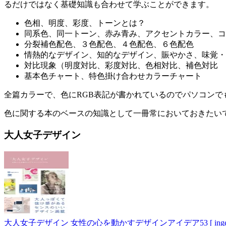
るだけではなく基礎知識も合わせて学ぶことができます。
色相、明度、彩度、トーンとは？
同系色、同一トーン、赤み青み、アクセントカラー、コ
分裂補色配色、３色配色、４色配色、６色配色
情熱的なデザイン、知的なデザイン、賑やかさ、味覚・
対比現象（明度対比、彩度対比、色相対比、補色対比
基本色チャート、特色掛け合わせカラーチャート
全篇カラーで、色にRGB表記が書かれている
のでパソコンで
色に関する本のベースの知識として一冊常においておきたい
大人女子デザイン
大人女子デザイン 女性の心を動かすデザインアイデア53 [ ingecta