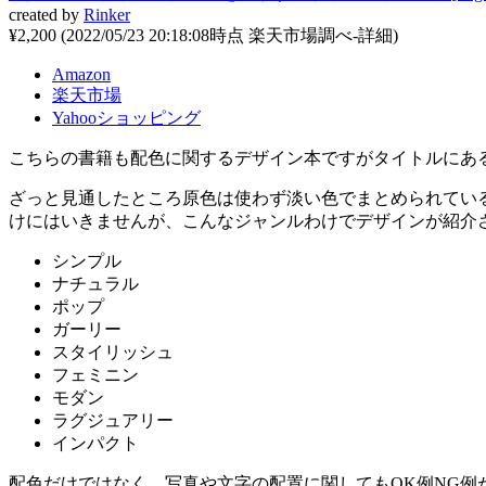
created by
Rinker
¥2,200
(2022/05/23 20:18:08時点 楽天市場調べ-
詳細)
Amazon
楽天市場
Yahooショッピング
こちらの書籍も配色に関するデザイン本ですがタイトルにあ
ざっと見通したところ原色は使わず淡い色でまとめられてい
けにはいきませんが、こんなジャンルわけでデザインが紹介
シンプル
ナチュラル
ポップ
ガーリー
スタイリッシュ
フェミニン
モダン
ラグジュアリー
インパクト
配色だけではなく、
写真や文字の配置に関してもOK例NG例