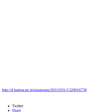
http://d.hatena.ne.jp/unageanu/20111031/1320016739
Twitter
Share