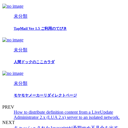
未分類
TapMail Ver 1.5 ご利用のてびき
未分類
人間ドックのここカラダ
未分類
モヤモヤメーカーリダイレクトページ
PREV
How to distribute definition content from a LiveUpdate
Administrator 2.x (LUA 2.x) server to an isolated network.
NEXT
キャッシュされたJavascriptが予期せぬ不具合を出す