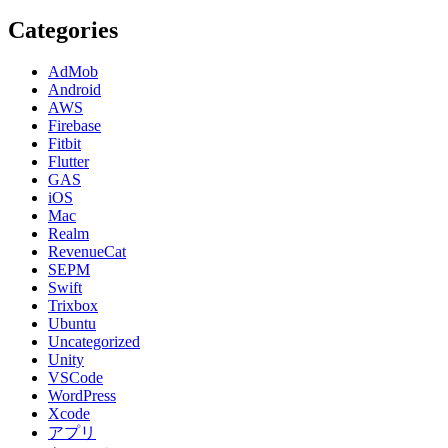
Categories
AdMob
Android
AWS
Firebase
Fitbit
Flutter
GAS
iOS
Mac
Realm
RevenueCat
SEPM
Swift
Trixbox
Ubuntu
Uncategorized
Unity
VSCode
WordPress
Xcode
アプリ