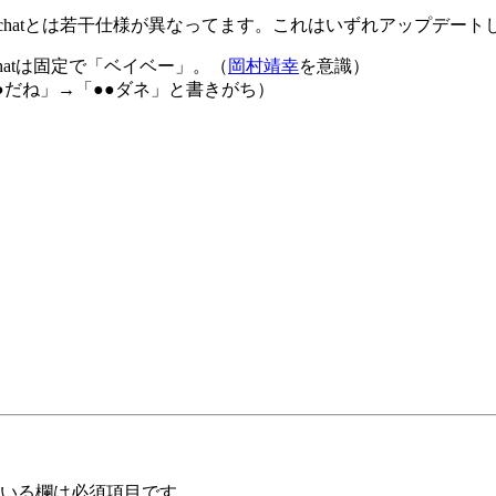
chatとは若干仕様が異なってます。これはいずれアップデート
hatは固定で「ベイベー」。（
岡村靖幸
を意識）
●だね」→「●●ダネ」と書きがち）
いる欄は必須項目です