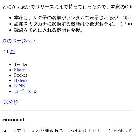
とにかく急いでリリースにまで持って行ったので、本家のOji
本家は、女の子の名前がランダムで表示されるが、Ojic
語尾をカタカナに変換する機能は今後実装予定。（「●
読点を多めに入れる機能も今後。
次のページへ >
<
1
2
>
Twitter
Share
Pocket
Hatena
LINE
コピーする
-
未分類
comment
メールアドレスが公開されることはありません。
※
が付いて