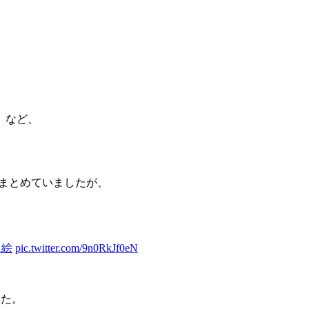
」など、
くまとめていましたが、
1絵
pic.twitter.com/9n0RkJf0eN
した。