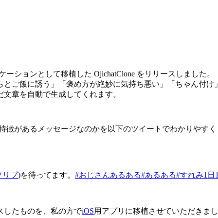
リケーションとして移植した OjichatClone をリリースしました。
らとご飯に誘う」「褒め方が絶妙に気持ち悪い」「ちゃん付け
だ文章を自動で生成してくれます。
な特徴があるメッセージなのかを以下のツイートでわかりやす
ソリプ
)を待ってます。
#おじさんあるある
#あるある
#すれみ1日
スしたものを、私の方で
iOS
用アプリに移植させていただきま