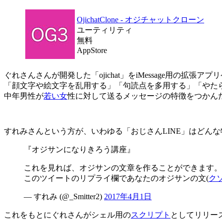
OjichatClone - オジチャットクローン
ユーティリティ
無料
AppStore
ぐれさんさんが開発した「ojichat」をiMessage用の拡張アプ
「顔文字や絵文字を乱用する」「句読点を多用する」「やた
中年男性が
若い女
性に対して送るメッセージの特徴をつかん
すれみさんという方が、いわゆる「おじさんLINE」はどん
『オジサンになりきろう講座』
これを見れば、オジサンの文章を作ることができます。
このツイートのリプライ欄であなたのオジサンの文(
ク
— すれみ (@_Smitter2)
2017年4月1日
これをもとにぐれさんがシェル用の
スクリプト
としてリリー