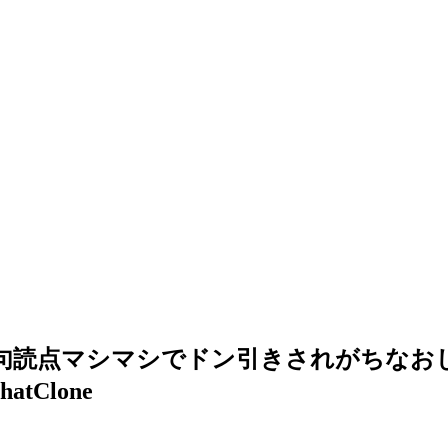
絵文字や句読点マシマシでドン引きされがちな
Clone