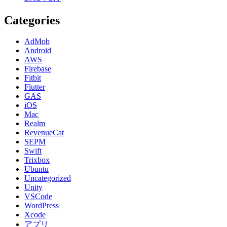
Categories
AdMob
Android
AWS
Firebase
Fitbit
Flutter
GAS
iOS
Mac
Realm
RevenueCat
SEPM
Swift
Trixbox
Ubuntu
Uncategorized
Unity
VSCode
WordPress
Xcode
アプリ