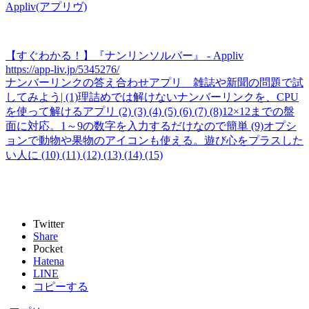
Appliv(アプリヴ)
【すぐわかる！】『ナンリンソルバー』 - Appliv
https://app-liv.jp/5345276/
ナンバーリンクの答え合わせアプリ 雑誌や新聞の問題で試
してみよう| (1)理詰めでは解けないナンバーリンクを、CPU
を使って解けるアプリ (2) (3) (4) (5) (6) (7) (8)12×12までの盤
面に対応。1～9の数字を入力するだけなので簡単 (9)オプシ
ョンで動物や果物のアイコンも使える。遊び心をプラスした
い人に (10) (11) (12) (13) (14) (15)
Twitter
Share
Pocket
Hatena
LINE
コピーする