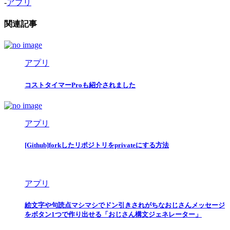
-
アプリ
関連記事
アプリ
コストタイマーProも紹介されました
アプリ
[Github]forkしたリポジトリをprivateにする方法
アプリ
絵文字や句読点マシマシでドン引きされがちなおじさんメッセージ
をボタン1つで作り出せる「おじさん構文ジェネレーター」