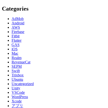
Categories
AdMob
Android
AWS
Firebase
Fitbit
Flutter
GAS
iOS
Mac
Realm
RevenueCat
SEPM
Swift
Trixbox
Ubuntu
Uncategorized
Unity
VSCode
WordPress
Xcode
アプリ