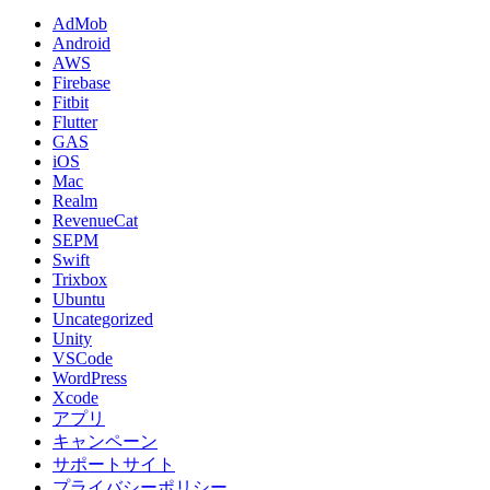
AdMob
Android
AWS
Firebase
Fitbit
Flutter
GAS
iOS
Mac
Realm
RevenueCat
SEPM
Swift
Trixbox
Ubuntu
Uncategorized
Unity
VSCode
WordPress
Xcode
アプリ
キャンペーン
サポートサイト
プライバシーポリシー