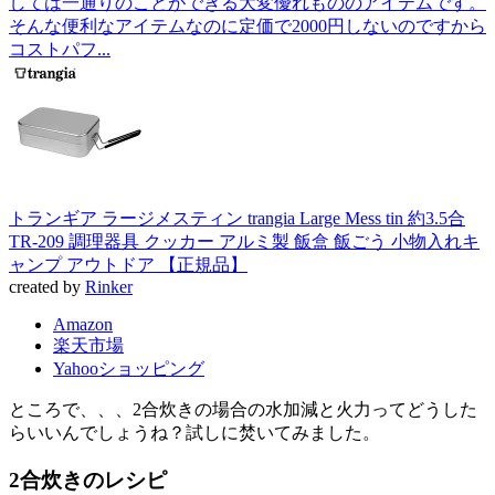
しては一通りのことができる大変優れもののアイテムです。
そんな便利なアイテムなのに定価で2000円しないのですから
コストパフ...
トランギア ラージメスティン trangia Large Mess tin 約3.5合
TR-209 調理器具 クッカー アルミ製 飯盒 飯ごう 小物入れキ
ャンプ アウトドア 【正規品】
created by
Rinker
Amazon
楽天市場
Yahooショッピング
ところで、、、2合炊きの場合の水加減と火力ってどうした
らいいんでしょうね？試しに焚いてみました。
2合炊きのレシピ