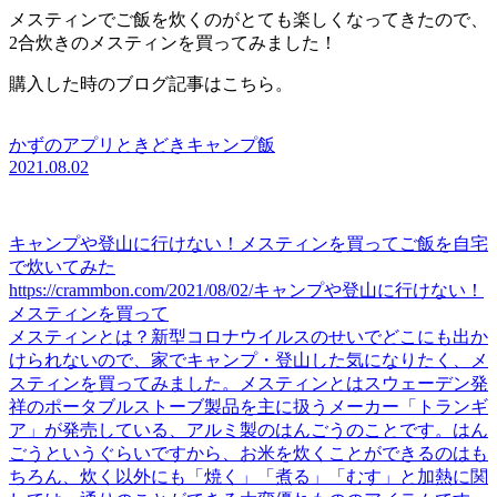
メスティンでご飯を炊くのがとても楽しくなってきたので、
2合炊きのメスティンを買ってみました！
購入した時のブログ記事はこちら。
かずのアプリときどきキャンプ飯
2021.08.02
キャンプや登山に行けない！メスティンを買ってご飯を自宅
で炊いてみた
https://crammbon.com/2021/08/02/キャンプや登山に行けない！
メスティンを買って
メスティンとは？新型コロナウイルスのせいでどこにも出か
けられないので、家でキャンプ・登山した気になりたく、メ
スティンを買ってみました。メスティンとはスウェーデン発
祥のポータブルストーブ製品を主に扱うメーカー「トランギ
ア」が発売している、アルミ製のはんごうのことです。はん
ごうというぐらいですから、お米を炊くことができるのはも
ちろん、炊く以外にも「焼く」「煮る」「むす」と加熱に関