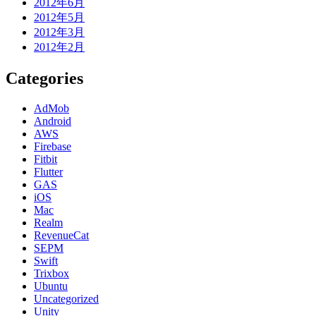
2012年6月
2012年5月
2012年3月
2012年2月
Categories
AdMob
Android
AWS
Firebase
Fitbit
Flutter
GAS
iOS
Mac
Realm
RevenueCat
SEPM
Swift
Trixbox
Ubuntu
Uncategorized
Unity