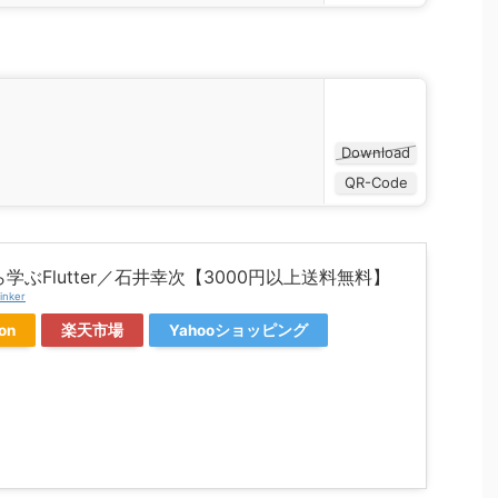
Download
QR-Code
学ぶFlutter／石井幸次【3000円以上送料無料】
inker
on
楽天市場
Yahooショッピング