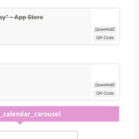
y” - App Store
Download
QR-Code
Download
QR-Code
r_calendar_carousel