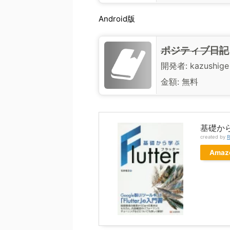
Android版
ポジティブ日記
開発者:
kazushige
金額:
無料
基礎から
created by
R
Amaz