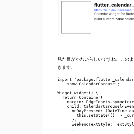
flutter_calendar
https://pub.dev/packages/f
Calendar widget for flutt
build customizable calend
見た目がかわいらしいですね。このよ
きます。
import 'package:flutter_calendar
    show CalendarCarousel;

Widget widget() {

  return Container(

    margin: EdgeInsets.symmetric
    child: CalendarCarousel<Even
      onDayPressed: (DateTime da
        this.setState(() => _cur
      },

      weekendTextStyle: TextStyl
      )

      ,
