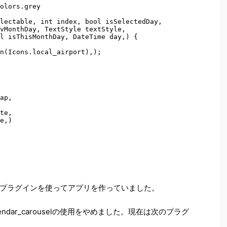
olors.grey

lectable, int index, bool isSelectedDay,

vMonthDay, TextStyle textStyle,

l isThisMonthDay, DateTime day,) {

n(Icons.local_airport),);

ap,

te,

e,)

プラグインを使ってアプリを作っていました。
lendar_carouselの使用をやめました。現在は次のプラグ