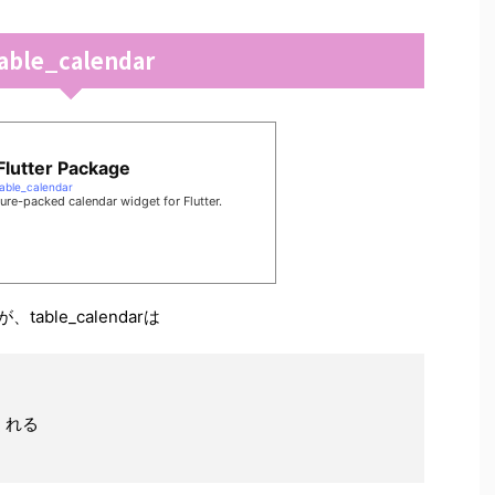
able_calendar
 Flutter Package
able_calendar
ure-packed calendar widget for Flutter.
table_calendarは
くれる