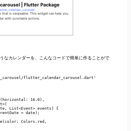
_carousel | Flutter Package
lutter_calendar_carousel
er that is swipeable. This widget can help you
ar with scrollable actions.
うなカレンダーを、こんなコードで簡単に作ることがで
_carousel/flutter_calendar_carousel.dart'

(horizontal: 16.0),

t>(

te, List<Event> events) {

rentDate = date);

e(color: Colors.red,
