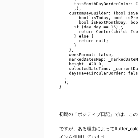
      thisMonthDayBorderColor: C
      ,),

    customDayBuilder: (bool isSe
        bool isToday, bool isPre
        bool isNextMonthDay, boo
      if (day.day == 15) {

        return Center(child: Ico
      } else {

        return null;

      }

    },

    weekFormat: false,

    markedDatesMap: _markedDateM
    height: 420.0,

    selectedDateTime: _currentDa
    daysHaveCircularBorder: fals
  ,

  );

初期の「ポジティブ日記」では、この
ですが、ある理由によってflutter_ca
インを使用しています。